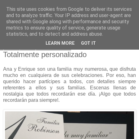
This site uses cookies from Google to deliver its services
and to analyze traffic. Your IP address and user-agent are
shared with Google along with performance and security
metrics to ensure quality of service, generate usage
statistics, and to detect and address abuse.
LEARN MORE
GOT IT
jueves, 3 de julio de 2014
Totalmente personalizado
Ana y Enrique son una familia muy numerosa, que disfruta
mucho en cualquiera de sus celebraciones. Por eso, han
querido hacer partícipes a todos, con detalles siempre
referentes a ellos y sus familias. Escenas llenas de
nostalgia que todos recordarán ese día. ¡Algo que todos
recordarán para siempre!.