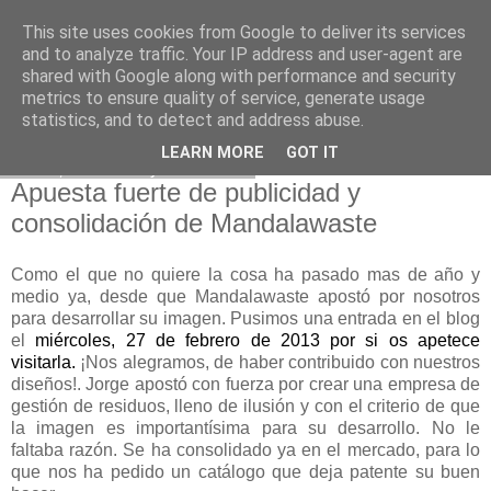
This site uses cookies from Google to deliver its services
and to analyze traffic. Your IP address and user-agent are
shared with Google along with performance and security
metrics to ensure quality of service, generate usage
statistics, and to detect and address abuse.
LEARN MORE
GOT IT
lunes, 12 de mayo de 2014
Apuesta fuerte de publicidad y
consolidación de Mandalawaste
Como el que no quiere la cosa ha pasado mas de año y
medio ya, desde que Mandalawaste apostó por nosotros
para desarrollar su imagen. Pusimos una entrada en el blog
el
miércoles, 27 de febrero de 2013 por si os apetece
visitarla.
¡Nos alegramos, de haber contribuido con nuestros
diseños!. Jorge apostó con fuerza por crear una empresa de
gestión de residuos, lleno de ilusión y con el criterio de que
la imagen es importantísima para su desarrollo. No le
faltaba razón. Se ha consolidado ya en el mercado, para lo
que nos ha pedido un catálogo que deja patente su buen