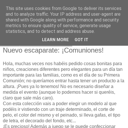
This site uses cookies from Google to deliver its services
and to analyze traffic. Your IP address and user-agent are
shared with Google along with performance and security
metrics to ensure quality of service, generate usage
statistics, and to detect and address abuse.
LEARN MORE
GOT IT
sábado, 15 de marzo de 2014
Nuevo escaparate: ¡Comuniones!
Hola, muchas veces nos habéis pedido cosas bonitas para
niños, creaciones diferentes pero elegantes para un día tan
importante para las familias, como es el día de su Primera
Comunión; no queríamos entrar hasta tener un producto a la
altura. ¡Pues ya lo tenemos! No es necesario diseñar a
medida el evento (aunque lo podemos hacer si queréis,
claro que sale más caro).
Con esta colección vais a poder elegir un modelo al que
podéis ir vistiendo con un traje determinado, el corte de
pelo, el color del mismo y el peinado, si lleva gafas, el tipo
de letra, el decorado del fondo, etc...
¡Es precioso! Además a juego se le puede confeccionar