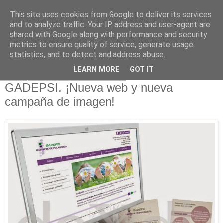
This site uses cookies from Google to deliver its services
and to analyze traffic. Your IP address and user-agent are
shared with Google along with performance and security
metrics to ensure quality of service, generate usage
statistics, and to detect and address abuse.
LEARN MORE
GOT IT
lunes, 21 de octubre de 2013
GADEPSI. ¡Nueva web y nueva
campaña de imagen!