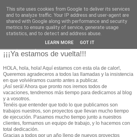
This site uses cookies from Google to deliver its services
and to analyze traffic. Your IP address and user-agent are
shared with Google along with performance and security
metrics to ensure quality of service, generate usage
statistics, and to detect and address abuse.
LEARN MORE
GOT IT
lunes, 20 de julio de 2015
¡¡¡Ya estamos de vuelta!!!
HOLA, hola, hola! Aquí estamos con esta ola de calor!,
Queremos agradeceros a todos las llamadas y la insistencia
en que volviéramos cuanto antes a publicar.
¡Así será! Ahora que pronto nos iremos todos de
vacaciones, tendremos más tiempo para dedicarnos al blog
y a vosotros.
Tenéis que entender que todo lo que publicamos son
trabajos nuestros, son proyectos que llevan mucho tiempo
de ejecución. Pasamos mucho tiempo junto a nuestros
clientes, formamos un equipo de trabajo, y lo hacemos con
total dedicación.
Gracias a todos por un año lleno de nuevos proyectos