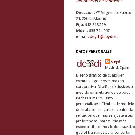
Información de contacto:
Dirección:
Pº Virgen del Puerto,
21. 28005 Madrid
Fijo:
912 218 559
Móvil:
639 744 267
e-mail:
deydi@deydi.es
DATOS PERSONALES
deydi
Madrid, Spain
Diseño gráfico de cualquier
evento. Logotipos e imagen
corporativa. Diseños exclusivos a
medida en invitaciones de boda.
Hechas a mano. Trato
personalizado Cientos de modelo
de invitaciones, para encontrar la
invitación que más se ajuste a tus
preferencias, para tu día más
especial. ¡Hacemos todo a vuestr
gusto! Llámanos para concertar