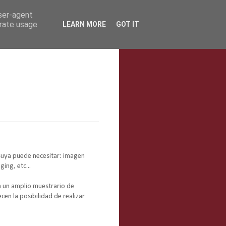
user-agent
erate usage
LEARN MORE
GOT IT
uya puede necesitar: imagen
ing, etc...
n un amplio muestrario de
cen la posibilidad de realizar