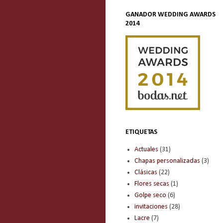
GANADOR WEDDING AWARDS
2014
ETIQUETAS
Actuales
(31)
Chapas personalizadas
(3)
Clásicas
(22)
Flores secas
(1)
Golpe seco
(6)
invitaciones
(28)
Lacre
(7)