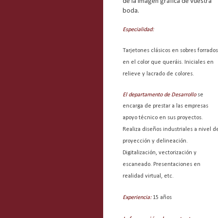
de la imagen gráfica de vuestra
boda.
Especialidad:
Tarjetones clásicos en sobres forrados
en el color que queráis. Iniciales en
relieve y lacrado de colores.
El departamento de Desarrollo
se
encarga de prestar a las empresas
apoyo técnico en sus proyectos.
Realiza diseños industriales a nivel d
proyección y delineación.
Digitalización, vectorización y
escaneado. Presentaciones en
realidad virtual, etc.
Experiencia:
15 años