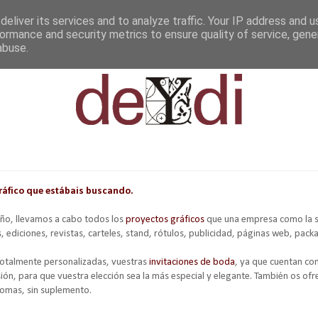
eliver its services and to analyze traffic. Your IP address and 
ormance and security metrics to ensure quality of service, gen
abuse.
gráfico que estábais buscando.
ño, llevamos a cabo todos los
proyectos gráficos
que una empresa como la s
 ediciones, revistas, carteles, stand, rótulos, publicidad, páginas web, packag
 totalmente personalizadas, vuestras
invitaciones de boda
, ya que cuentan co
ón, para que vuestra elección sea la más especial y elegante. También os ofre
diomas, sin suplemento.